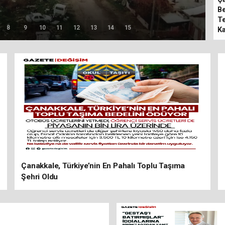
Be
Te
8
9
10
11
12
13
14
15
Ka
Çanakkale, Türkiye’nin En Pahalı Toplu Taşıma
Şehri Oldu