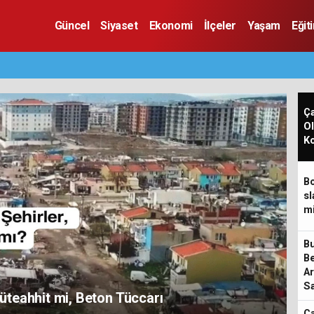
Güncel
Siyaset
Ekonomi
İlçeler
Yaşam
Eğit
Ç
Ol
K
Bo
sl
mi
Bu
Be
Ar
Sa
üteahhit mi, Beton Tüccarı
ÇO
Ç