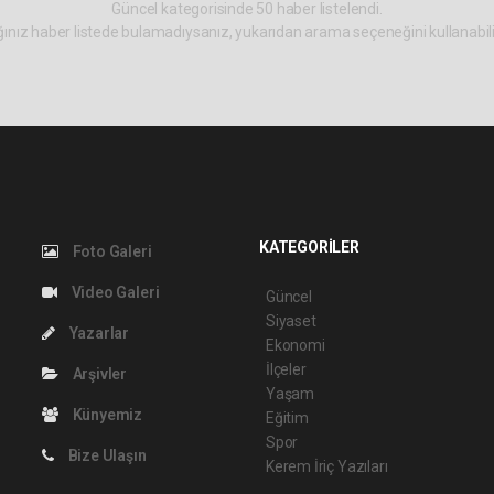
Güncel kategorisinde 50 haber listelendi.
ınız haber listede bulamadıysanız, yukarıdan arama seçeneğini kullanabili
KATEGORİLER
Foto Galeri
Video Galeri
Güncel
Siyaset
Yazarlar
Ekonomi
İlçeler
Arşivler
Yaşam
Künyemiz
Eğitim
Spor
Bize Ulaşın
Kerem İriç Yazıları