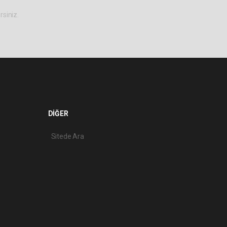
rsiniz.
DİĞER
Sitede Ara