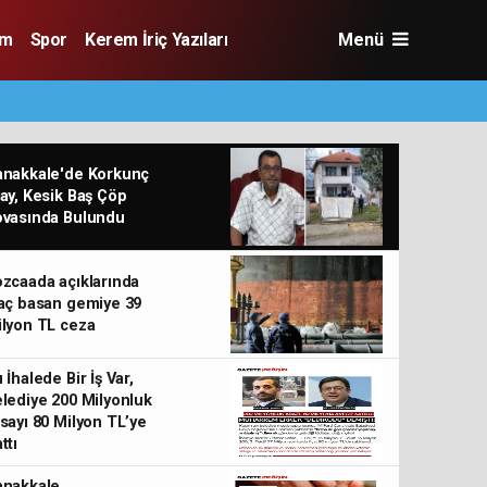
im
Spor
Kerem İriç Yazıları
Menü
anakkale'de Korkunç
ay, Kesik Baş Çöp
ovasında Bulundu
zcaada açıklarında
aç basan gemiye 39
lyon TL ceza
 İhalede Bir İş Var,
lediye 200 Milyonluk
sayı 80 Milyon TL’ye
ttı
MÜ’de öğrencilik kaydı için sistemde usulsüzlük 
anakkale