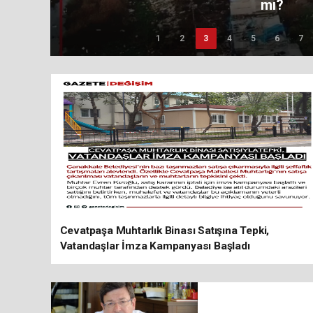
mı?
1
2
3
4
5
6
7
Cevatpaşa Muhtarlık Binası Satışına Tepki,
Vatandaşlar İmza Kampanyası Başladı