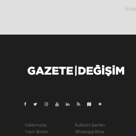
Aradığ
Pro-0.045
Hakkımızda
Kullanım Şartları
Yayın İlkeleri
Whatsapp İhbar