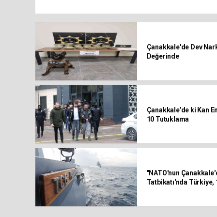
Çanakkale'de Dev Nark
Değerinde
Çanakkale’de ki Kan Em
10 Tutuklama
"NATO'nun Çanakkale'd
Tatbikatı'nda Türkiye, 