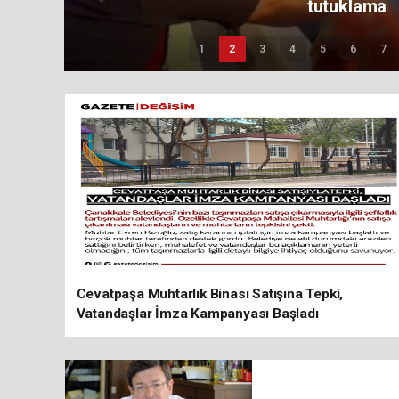
mı?
1
2
3
4
5
6
7
Cevatpaşa Muhtarlık Binası Satışına Tepki,
Vatandaşlar İmza Kampanyası Başladı