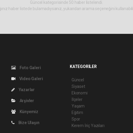
Güncel kategorisinde 50 haber listelendi.
ınız haber listede bulamadıysanız, yukarıdan arama seçeneğini kullanabili
KATEGORİLER
Foto Galeri
Video Galeri
Güncel
Siyaset
Yazarlar
Ekonomi
İlçeler
Arşivler
Yaşam
Künyemiz
Eğitim
Spor
Bize Ulaşın
Kerem İriç Yazıları