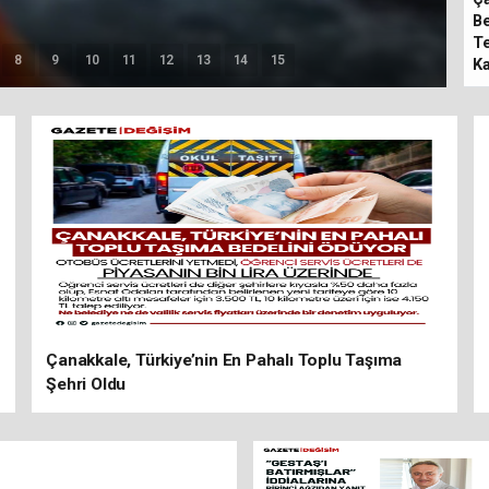
Be
Te
8
9
10
11
12
13
14
15
Ka
Çanakkale, Türkiye’nin En Pahalı Toplu Taşıma
Şehri Oldu