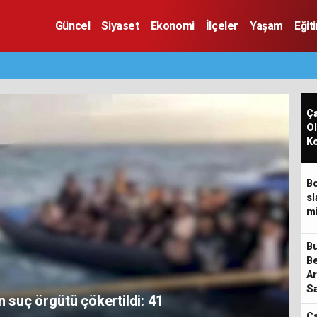
Güncel
Siyaset
Ekonomi
İlçeler
Yaşam
Eğit
Ç
Ol
K
Bo
sl
mi
Bu
Be
Ar
Sa
üteahhit mi, Beton Tüccarı
ÇO
Ç