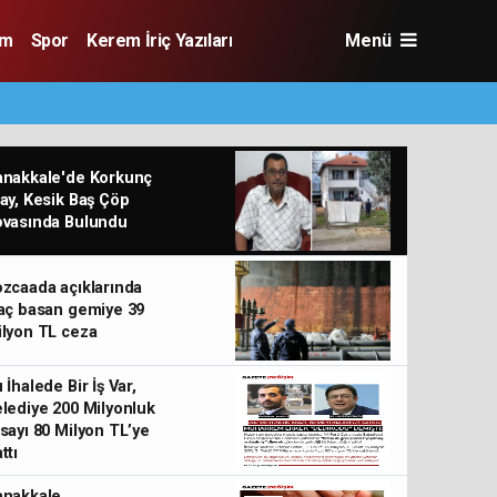
im
Spor
Kerem İriç Yazıları
Menü
anakkale'de Korkunç
ay, Kesik Baş Çöp
ovasında Bulundu
zcaada açıklarında
aç basan gemiye 39
lyon TL ceza
 İhalede Bir İş Var,
lediye 200 Milyonluk
sayı 80 Milyon TL’ye
ttı
MÜ’de öğrencilik kaydı için sistemde usulsüzlük 
anakkale