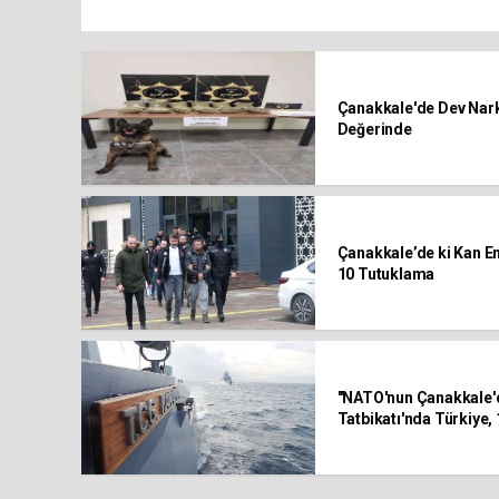
Çanakkale'de Dev Nark
Değerinde
Çanakkale’de ki Kan Em
10 Tutuklama
"NATO'nun Çanakkale'd
Tatbikatı'nda Türkiye, 