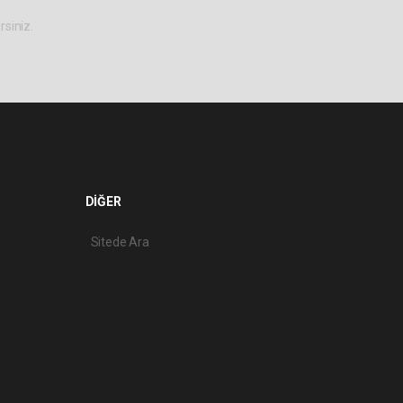
rsiniz.
DİĞER
Sitede Ara