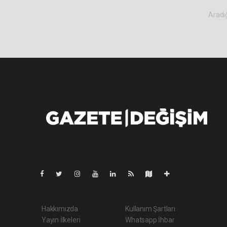
Aradığ
Pro-0.044
Hakkımızda
Kullanım Şartları
Yayın İlkeleri
Whatsapp İhbar